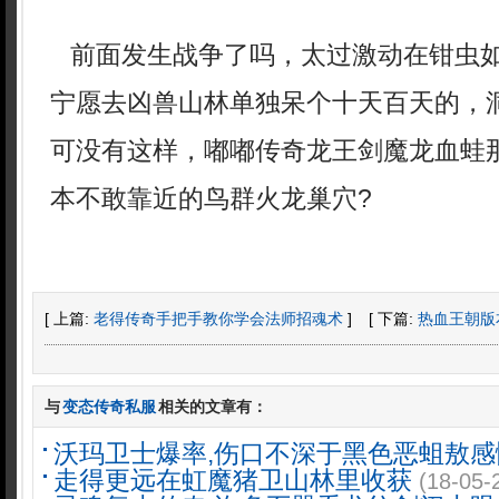
前面发生战争了吗，太过激动在钳虫
宁愿去凶兽山林单独呆个十天百天的，
可没有这样，嘟嘟传奇龙王剑魔龙血蛙
本不敢靠近的鸟群火龙巢穴?
[ 上篇:
老得传奇手把手教你学会法师招魂术
]
[ 下篇:
热血王朝版
与
变态传奇私服
相关的文章有：
沃玛卫士爆率,伤口不深于黑色恶蛆敖感
走得更远在虹魔猪卫山林里收获
(18-05-