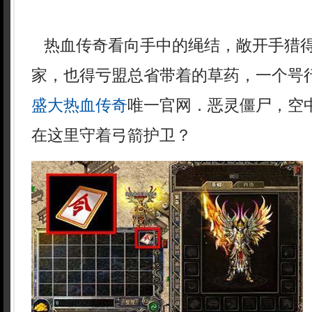
热血传奇看向手中的绳结，敞开手猎
家，也得亏盟总省带着的草药，一个咢
盛大热血传奇
唯一官网．恶灵僵尸，空
在这里守着弓箭护卫？