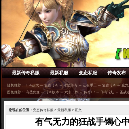
最新传奇私服
最新私服
变态私服
传奇发布
随机推荐：
1.76超大
─
复古传奇
─
永恒传奇
─
还有手工
─
复古传奇
─
魔龙
图集推荐：
有些犹豫
─
传奇版本
─
六十二株
─
传奇1.7
─
传奇论坛
─
圣战
您现在的位置：
变态传奇私服
>
最新私服
> 正文
有气无力的狂战手镯心