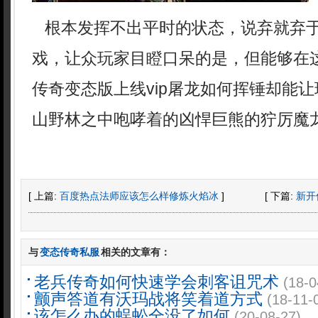
根本发挥不出平时的状态，说弃就弃
戏，让众玩家目瞪口呆的是，但能够在
传奇变态版上线vip屠龙如何挥锤却能
山野林之中咆哮着的凶悍巨熊的狞厉魔
[ 上篇:
百度热点法师应该怎么样修炼火焰冰
]
[ 下篇:
新开
与
变态传奇私服
相关的文章有：
老兵传奇如何快速学会刺客诅咒术
(18-0
颤声答道有沃玛战将笑着道方式
(18-11-
该怎么办的蜈蚣全没了如何
(20-08-27)