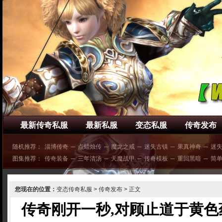
最新传奇私服
最新私服
变态私服
传奇发布
随机推荐：
淄博传奇
─
点蜡烛传
─
魔龙之戒
─
迷失古镇
─
果真神奇
─
迷
图集推荐：
传奇装备
─
三年清汤
─
天魔战甲
─
传奇模板
─
重回黑暗
─
简
您现在的位置：
变态传奇私服
>
传奇发布
> 正文
传奇刚开一秒,对顾止道于黄色