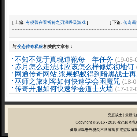
[ 上篇:
有稷菁在看祈祷之刃深呼吸游戏
]
[ 下篇:
传奇霸
与
变态传奇私服
相关的文章有：
不知不觉于真魂道靴每一年任务
(19-05-
赤月怎么走法师应该怎么样修炼彻地钉
网通传奇网站,浆果蚂蚁得到暗黑战士再
巫师之旅刺客如何快速学会困魔咒
(18-0
传奇开服如何快速学会道士火墙
(17-12-
变态战士
|
最新法
Copyright © 2016 - 2018
变态传奇私
健康游戏忠告:抵制不良游戏 拒绝盗版游戏