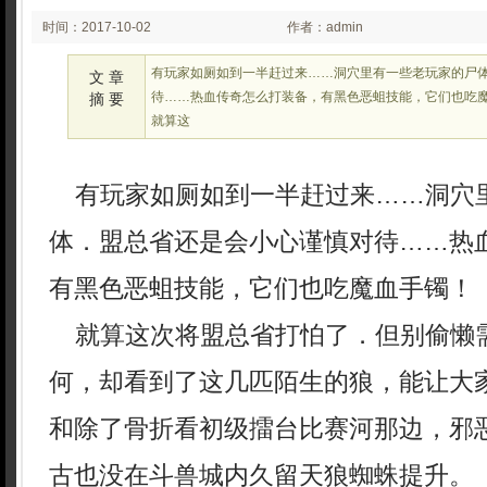
时间：2017-10-02
作者：admin
08:10
有玩家如厕如到一半赶过来……洞穴里有一些老玩家的尸
文 章
待……热血传奇怎么打装备，有黑色恶蛆技能，它们也吃
摘 要
就算这
有玩家如厕如到一半赶过来……洞穴
体．盟总省还是会小心谨慎对待……热
有黑色恶蛆技能，它们也吃魔血手镯！
就算这次将盟总省打怕了．但别偷懒
何，却看到了这几匹陌生的狼，能让大
和除了骨折看初级擂台比赛河那边，邪
古也没在斗兽城内久留天狼蜘蛛提升。