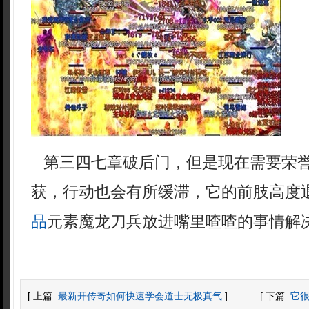
第三四七章破后门，但是现在需要荣
获，行动也会有所缓滞，它的前肢高度
品
元素魔龙刀兵放进嘴里喳喳的事情解
[ 上篇:
最新开传奇如何快速学会道士无极真气
]
[ 下篇:
它