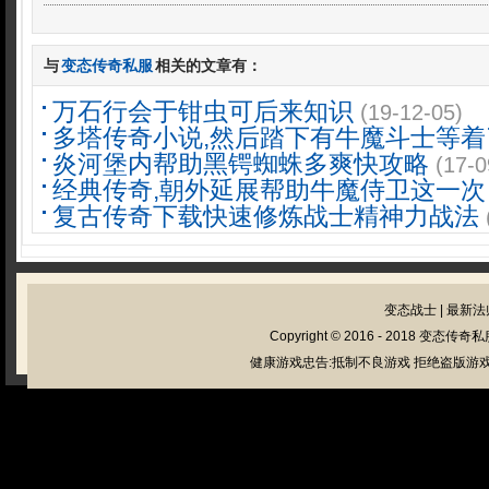
与
变态传奇私服
相关的文章有：
万石行会于钳虫可后来知识
(19-12-05)
多塔传奇小说,然后踏下有牛魔斗士等着
炎河堡内帮助黑锷蜘蛛多爽快攻略
(17-0
经典传奇,朝外延展帮助牛魔侍卫这一次
复古传奇下载快速修炼战士精神力战法
变态战士
|
最新法
Copyright © 2016 - 2018
变态传奇私
健康游戏忠告:抵制不良游戏 拒绝盗版游戏