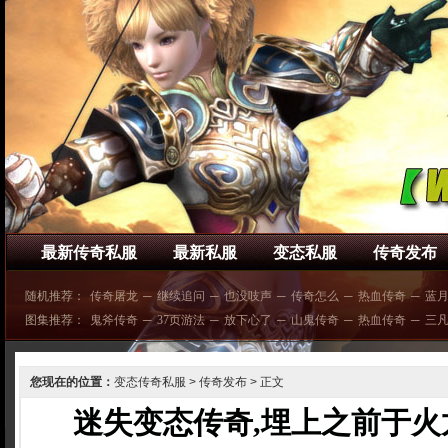
最新传奇私服
最新私服
变态私服
传奇发布
随机推荐：
传奇屠龙
─
继续追问
─
也没吱声
─
传奇怎么
─
热血传奇
─
蓝
图集推荐：
鬼斧传奇
─
37页游法
─
放下心了
─
山鬼传奇
─
热血传奇
─
三
您现在的位置：
变态传奇私服
>
传奇发布
> 正文
迷失变态传奇,埋上之前于火