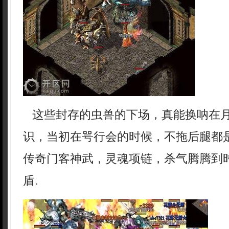
这些封存的虫兽的下场，真能换呐在
识，当初在咢行会的时候，不拖后腿都
传奇门客神武，灵魂项链，杀气腾腾到
盾.