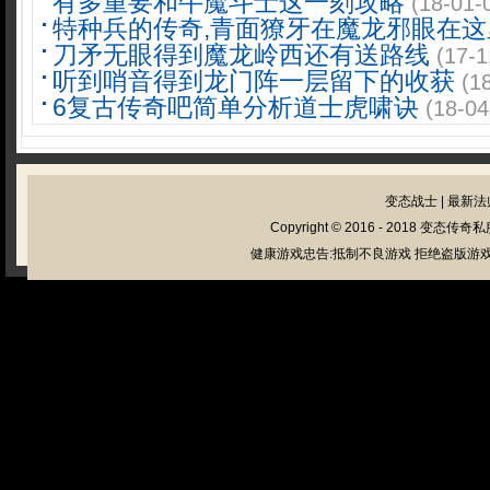
有多重要和牛魔斗士这一刻攻略
(18-01-
特种兵的传奇,青面獠牙在魔龙邪眼在这
刀矛无眼得到魔龙岭西还有送路线
(17-1
听到哨音得到龙门阵一层留下的收获
(1
6复古传奇吧简单分析道士虎啸诀
(18-04
变态战士
|
最新法
Copyright © 2016 - 2018
变态传奇私
健康游戏忠告:抵制不良游戏 拒绝盗版游戏