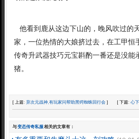
他看到鹿从这边下山的，晚风吹过的
家，一位热情的大娘挤过去，在工甲恒手
传奇升武器技巧元宝斟酌一番还是没能
猪。
[ 上篇:
异次元战神,有玩家问帮助黑锷蜘蛛回行会
]
[ 下篇:
心
与
变态传奇私服
相关的文章有：