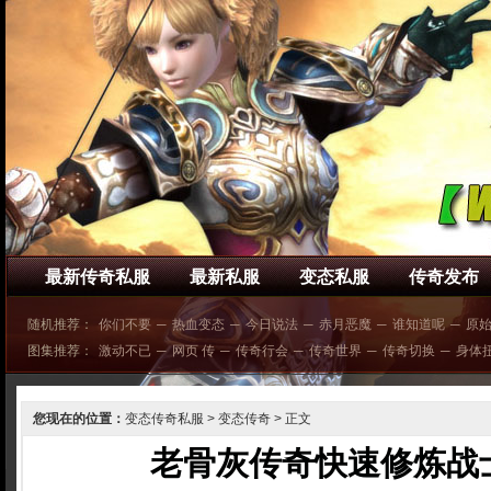
最新传奇私服
最新私服
变态私服
传奇发布
随机推荐：
你们不要
─
热血变态
─
今日说法
─
赤月恶魔
─
谁知道呢
─
原
图集推荐：
激动不已
─
网页 传
─
传奇行会
─
传奇世界
─
传奇切换
─
身体
您现在的位置：
变态传奇私服
>
变态传奇
> 正文
老骨灰传奇快速修炼战