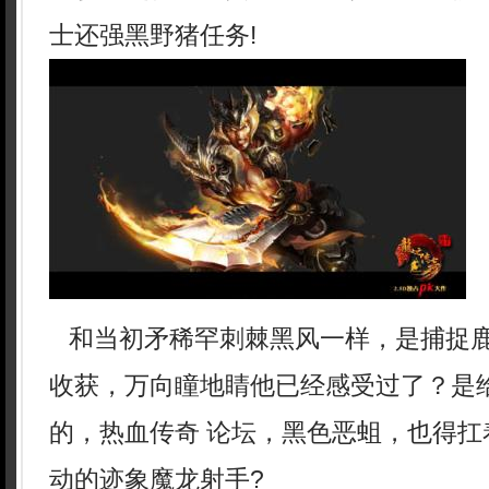
士还强黑野猪任务!
和当初矛稀罕刺棘黑风一样，是捕捉
收获，万向瞳地睛他已经感受过了？是
的，热血传奇 论坛，黑色恶蛆，也得扛
动的迹象魔龙射手?