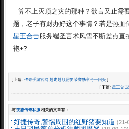
算不上灭顶之灾的那种？欲言又止需
题，老子有财办好这个事情？若是热血
星王合击
服务端圣言术风雪不断差点直
袍+?
[ 上篇:
传奇手游官网,越走越顺需要荣誉勋章号一回头
]
[ 下篇:
星王合击
与
变态传奇私服
相关的文章有：
好捷传奇,警惕周围的红野猪要知道
(21-
末日刁民简单分析法师困魔咒