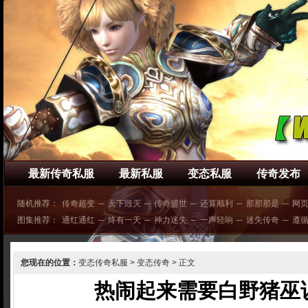
最新传奇私服
最新私服
变态私服
传奇发布
随机推荐：
传奇超变
─
天下毁灭
─
传奇盛世
─
还算顺利
─
那那那是
─
网
图集推荐：
通红通红
─
终有一天
─
神力迷失
─
一声轻响
─
迷失传奇
─
遵
您现在的位置：
变态传奇私服
>
变态传奇
> 正文
热闹起来需要白野猪巫