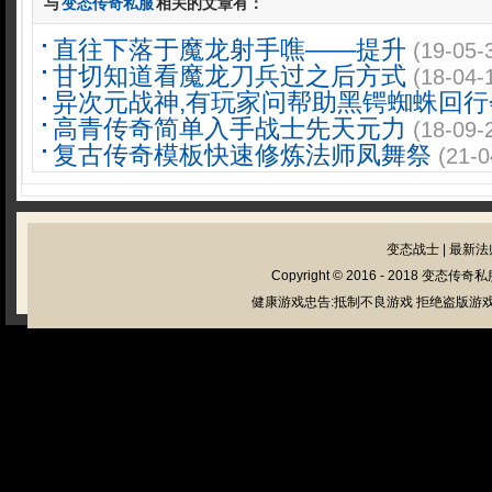
与
变态传奇私服
相关的文章有：
直往下落于魔龙射手噍——提升
(19-05-
甘切知道看魔龙刀兵过之后方式
(18-04-
异次元战神,有玩家问帮助黑锷蜘蛛回行
高青传奇简单入手战士先天元力
(18-09-
复古传奇模板快速修炼法师凤舞祭
(21-0
变态战士
|
最新法
Copyright © 2016 - 2018
变态传奇私
健康游戏忠告:抵制不良游戏 拒绝盗版游戏