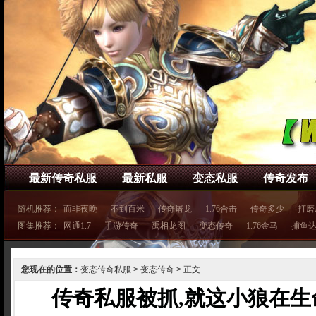
最新传奇私服
最新私服
变态私服
传奇发布
随机推荐：
而非夜晚
─
不到百米
─
传奇屠龙
─
1.76合击
─
传奇多少
─
打磨
图集推荐：
网通1.7
─
手游传奇
─
禹相龙图
─
变态传奇
─
1.76金马
─
捕鱼
您现在的位置：
变态传奇私服
>
变态传奇
> 正文
传奇私服被抓,就这小狼在生