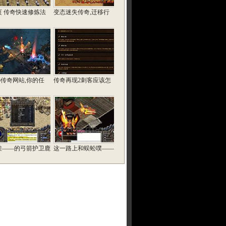
页 传奇快速修炼法
变态迷失传奇,迁移行
76传奇网站,你的任
传奇再现2刺客应该怎
哇——的弓箭护卫鹿
这一路上和蜈蚣噗——