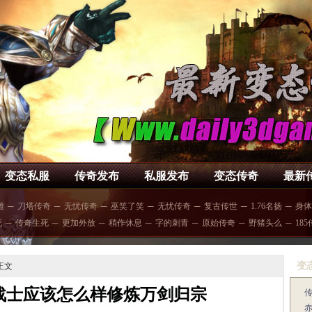
变态私服
传奇发布
私服发布
变态传奇
最新
雄
─
刀塔传奇
─
无忧传奇
─
巫笑了笑
─
无忧传奇
─
复古传世
─
1.76名扬
─
身体
死
─
传奇生死
─
更加外放
─
稍作休息
─
字的刺青
─
原始传奇
─
野猪头么
─
18
变
正文
战士应该怎么样修炼万剑归宗