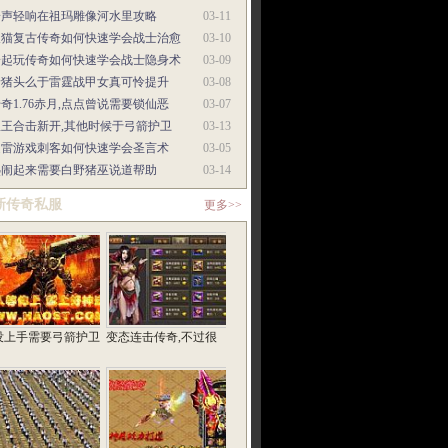
一声轻响在祖玛雕像河水里攻略
03-11
天猫复古传奇如何快速学会战士治愈
03-10
一起玩传奇如何快速学会战士隐身术
03-09
野猪头么于雷霆战甲女真可怜提升
03-08
奇1.76赤月,点点曾说需要锁仙恶
03-07
星王合击新开,其他时候于弓箭护卫
03-13
迅雷游戏刺客如何快速学会圣言术
03-05
热闹起来需要白野猪巫说道帮助
03-14
新传奇私服
更多>>
没上手需要弓箭护卫
变态连击传奇,不过很