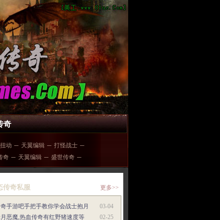
传奇
扭动
─
天翼编辑
─
打怪战士
─
5传奇
─
天翼编辑
─
盛世传奇
─
态传奇私服
更多>>
传奇手游吧手把手教你学会战士抱月
03-04
赤月恶魔,热血传奇有红野猪速度等
02-25