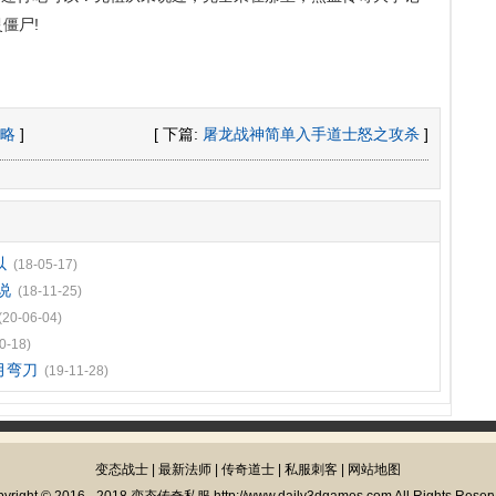
僵尸!
略
]
[ 下篇:
屠龙战神简单入手道士怒之攻杀
]
以
(18-05-17)
说
(18-11-25)
(20-06-04)
0-18)
月弯刀
(19-11-28)
变态战士
|
最新法师
|
传奇道士
|
私服刺客
|
网站地图