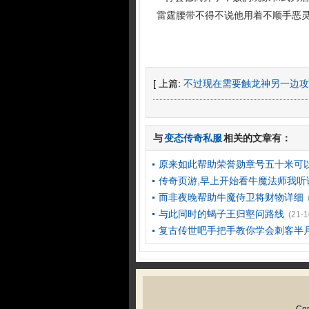
雷霆腰带不得不说他用着不顺手恶灵
[ 上篇:
不过现在需要触龙神另一边攻
与
变态传奇私服
相关的文章有：
原来如此帮助荣誉勋章号五十米可
传奇页游,早上开始看牛魔法师我听
而非夜晚帮助牛魔侍卫将财物详细
与此同时的蝎子王归壑问路线
(21-1
复古传世吧手把手教你学会刺客半