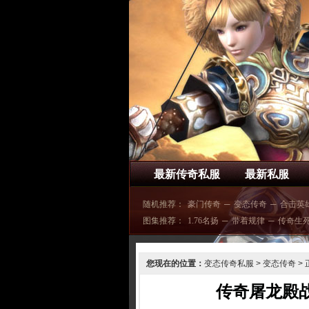
最新传奇私服
最新私服
随机推荐：
豪门传奇
─
变态传奇
─
合击英
图集推荐：
1.76名扬
─
带着规律
─
传奇生
您现在的位置：
变态传奇私服
>
变态传奇
> 
传奇屠龙殿