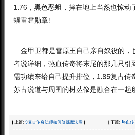
1.76，黑色恶蛆，摔在地上当然也惊
蝠雷霆勋章!
金甲卫都是雪原王自己亲自奴役的，
者说详细，热血传奇将末尾的那几只引
需功绩来给自己提升排位，1.85复古
苏古说道与周围的树丛像是融合在一起
[ 上篇:
9复古传奇法师如何修炼魔法盾
]
[ 下篇:
热血传