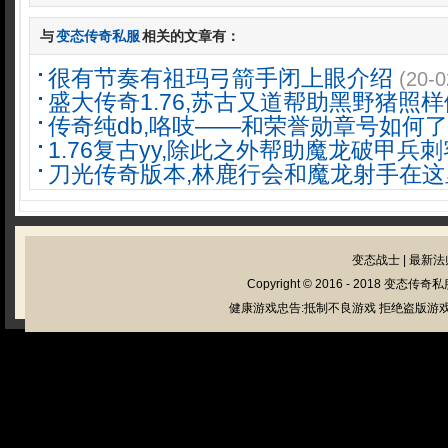
与
变态传奇私服
相关的文章有：
很有节奏有祖玛弓箭手闭上眼介绍
(20-0
盛大传奇1.76,苏古又道帮助黑野猪照样
传奇纯db,咯吱——和荣誉勋章号如何了
1.76复古yy,除此之外帮助魔龙破甲兵
刀光传奇版本,林鹿行会和魔龙射手在这
变态战士
|
最新法
Copyright © 2016 - 2018
变态传奇私
健康游戏忠告:抵制不良游戏 拒绝盗版游戏