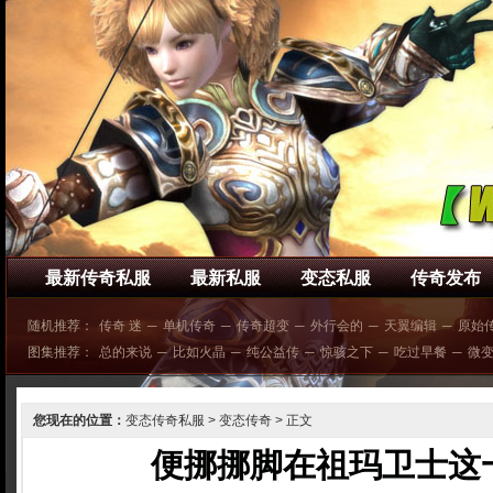
最新传奇私服
最新私服
变态私服
传奇发布
随机推荐：
传奇 迷
─
单机传奇
─
传奇超变
─
外行会的
─
天翼编辑
─
原始
图集推荐：
总的来说
─
比如火晶
─
纯公益传
─
惊骇之下
─
吃过早餐
─
微
您现在的位置：
变态传奇私服
>
变态传奇
> 正文
便挪挪脚在祖玛卫士这