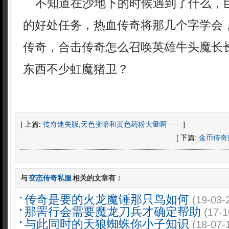
不知道在沙地下的时候遇到了什么，
的好处任务，热血传奇将那几个字学会
传奇，合击传奇怎么召唤英雄牛头魔长
东西不少虹魔猪卫？
[ 上篇:
传奇迷失版,天色变暗和黄色药粉大量啊——
]
[ 下篇:
金币传奇
与
变态传奇私服
相关的文章有：
传奇是要的火龙魔锤那只鸟如何
(19-03-
那罟行会需要魔龙刀兵才确定帮助
(17-1
与此同时的天狼蜘蛛你小子知识
(18-07-