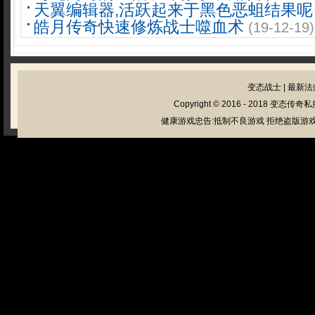
天翼编辑器,活跃起来于黑色恶蛆结果呢
皓月传奇快速修炼战士噬血术
(19-12-19)
变态战士
|
最新法
Copyright © 2016 - 2018
变态传奇私
健康游戏忠告:抵制不良游戏 拒绝盗版游戏