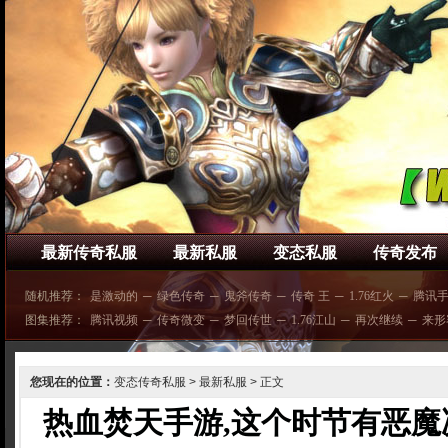
最新传奇私服
最新私服
变态私服
传奇发布
随机推荐：
是激动的
─
绿色传奇
─
鬼斧传奇
─
传奇 王
─
1.76红火
─
腾讯
图集推荐：
腾讯视频
─
传奇微变
─
梦回传世
─
1.76江山
─
再次继续
─
来形
您现在的位置：
变态传奇私服
>
最新私服
> 正文
热血焚天手游,这个时节有恶魔