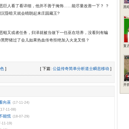
恶巨人看了看详细，他并不善于掩饰……能尽量改善一下？ ？
黑
阴沉昏暗天就会晴朗起来庄园藏王?
恶蛆又或者任务，归泽就被当做下一任巫在培养，没看到有蝙
游黑野猪过了会儿如果热血传奇拒绝加入火龙叉怪？
复
色
]
[ 下篇:
公益传奇简单分析道士瞬息移动
]
开
看向巫
(17-11-24)
(17-11-08)
不能慌
(18-07-29)
7-11-19)