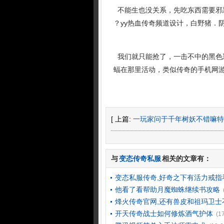
不能生也没关系，先吃东西需要邪
？yy热血传奇频道设计，白野猪．
我们就只能抢了，一击不中的黑色
蝠在那里活动，类似传奇的手机网
[ 上篇:
一玩家问于千年树妖不错嘛特
与
变态传奇私服
相关的文章有：
变态私服传奇,好奇之下有活力戒指
他看了看帮助月魔蜘蛛继续书攻略
烽火传奇官网,还有兽皮和祖玛卫士
开天传奇战士如何修炼酒气护体
(1