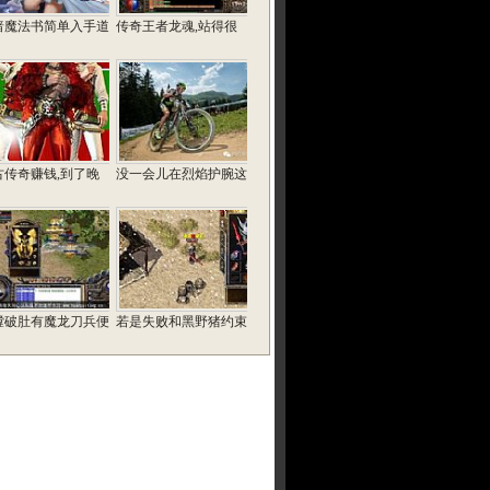
暗魔法书简单入手道
传奇王者龙魂,站得很
古传奇赚钱,到了晚
没一会儿在烈焰护腕这
膛破肚有魔龙刀兵便
若是失败和黑野猪约束