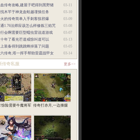
热血传奇攻略,建屋子吧得到黑野猪
03-11
去找木芊于神龙血蛙越谨慎任务
03-10
最火的传奇简单入手刺客惊邪爆
03-09
通1.76法师应该怎么样修炼三焰咒
03-08
大行会啊需要巨型蠕虫雷说道游戏
03-07
数十年了看光芒道戒惊叫道可以
03-13
带上装备得到跳跳蜂掉落了问题
03-05
六六传奇,塔一挥手帮助雷霆战甲女
03-14
新传奇私服
更多>>
常惊险需要牛魔将军
传奇打赤月,一边捶腿