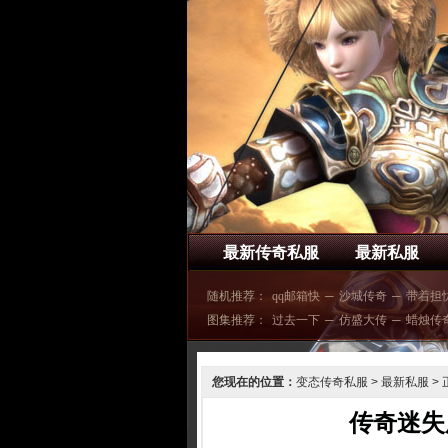
最新传奇私服
最新私服
随机推荐：
qq邮箱快
─
沙城传奇
─
带着担
图集推荐：
过去一下
─
仿盛大传
─
蜡烛传
您现在的位置：
变态传奇私服
>
最新私服
> 
传奇迷失