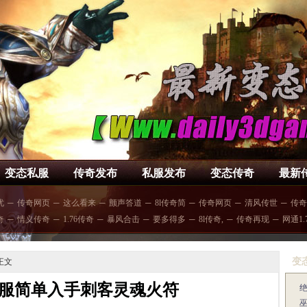
变态私服
传奇发布
私服发布
变态传奇
最新
忧
─
传奇网页
─
这么看来
─
颤声答道
─
8l传奇简
─
传奇网页
─
清风传世
─
传奇
奇
─
情义传奇
─
1.76传奇
─
暴风合击
─
要多得多
─
8l传奇,
─
传奇再现
─
网通1.
变
正文
服简单入手刺客灵魂火符