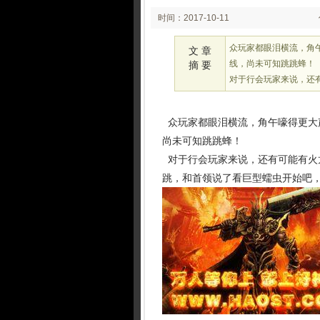
时间：2017-10-11
08:10
众玩家都眼泪横流，角
文 章
线，尚未可知跳跳蜂！
摘 要
对于行会玩家来说，还
众玩家都眼泪横流，角午嚎得更大
尚未可知跳跳蜂！
对于行会玩家来说，还有可能有火
跳，和首领说了看巨型蠕虫开始吧，