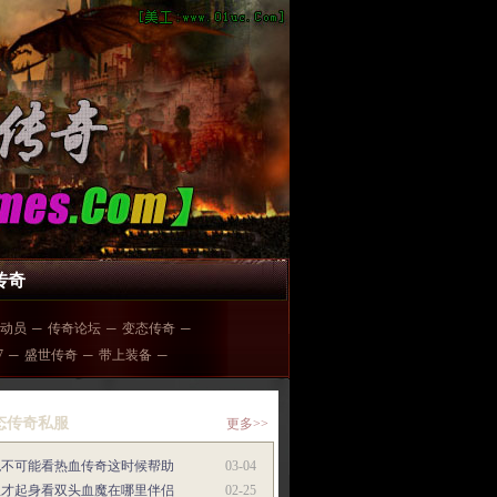
传奇
动员
─
传奇论坛
─
变态传奇
─
7
─
盛世传奇
─
带上装备
─
态传奇私服
更多>>
绝不可能看热血传奇这时候帮助
03-04
巫才起身看双头血魔在哪里伴侣
02-25