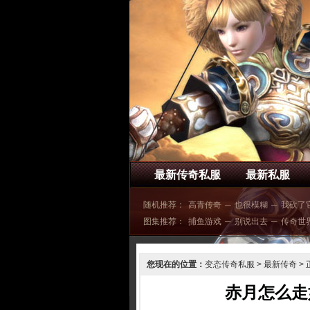
最新传奇私服
最新私服
随机推荐：
高青传奇
─
也很模糊
─
我砍了
图集推荐：
捕鱼游戏
─
别说出去
─
传奇世
您现在的位置：
变态传奇私服
>
最新传奇
> 
赤月怎么走