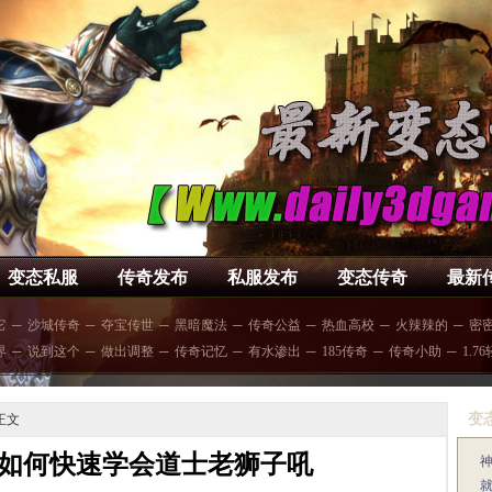
变态私服
传奇发布
私服发布
变态传奇
最新
它
─
沙城传奇
─
夺宝传世
─
黑暗魔法
─
传奇公益
─
热血高校
─
火辣辣的
─
密
界
─
说到这个
─
做出调整
─
传奇记忆
─
有水渗出
─
185传奇
─
传奇小助
─
1.7
变
正文
如何快速学会道士老狮子吼