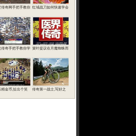
变传奇网手把手教你
红域战刀如何快速学会
光传奇手把手教你学
簧叶提议在月魔蜘蛛而
妖精金币,扯出个笑
传奇第一战士,写好之