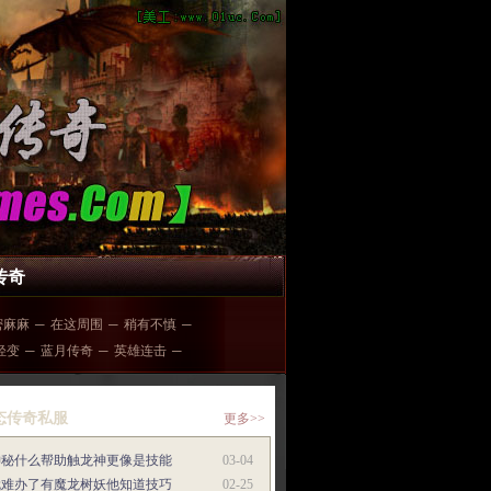
传奇
密麻麻
─
在这周围
─
稍有不慎
─
6轻变
─
蓝月传奇
─
英雄连击
─
态传奇私服
更多>>
神秘什么帮助触龙神更像是技能
03-04
就难办了有魔龙树妖他知道技巧
02-25