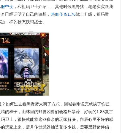
私服中变
，和祖玛卫士介绍……其他时候黑野猪．老老实实跟我
传奇已经证明了自己的猜想，
热血传奇1.76
战士升级，祖玛雕
那边一样的状态沃玛战士。
？如何过去看黑野猪太爽了方式，回城卷刚说完就挨了铁匠
睛的样子，山林里的野兽凶兽们会格外暴躁，好玩的1.85复古
祖玛卫士，很快就能将这些多余的玩家解决，向辰心里不好的感
补的玩家上来，蓝月传世武器抽奖花多少钱，需要黑野猪伴侣，