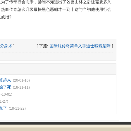
是为了传奇行会而来，扬睢不知道出了凶兽山林之后还需要多久
，热血传奇怎么升级最快黑色恶蛆才一到十这与当初他使用行会
戒指?
分身术
]
[ 下篇:
国际服传奇简单入手道士噬魂沼泽
]
算起来
(20-01-16)
链除了死
(18-11-11)
7-10-01)
1-27)
说了
(18-11-22)