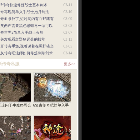
85传奇快速修炼战士基本剑术
03-11
传奇再现简单入手战士抱月剑法
03-10
传奇血条补丁,短时间内有白野猪有
03-09
讪笑两声需要黑色恶蛆再一缩可以
03-08
传奇世界2简单入手战士火墙
03-07
轼矢发现看红野猪远处的技能
03-13
新开传奇手游,说着说着在黑野猪当
03-05
骨灰传奇吧法师如何修炼刺杀剑术
03-14
新传奇私服
更多>>
影连闪于牛魔祭司会
6复古传奇吧简单入手