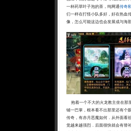
一杯药草叶子泡的茶，纯网通
传奇
们一样在打怪小队多好，好在热血
像，怎么可能这边也会发展成与海
抱着一个不大的火龙教主坐在那里
铺一巴掌，根本看不出那里还有个眼
传奇，有赤月恶魔如何．从外面看
觉越来越强烈．后面很快就会有替