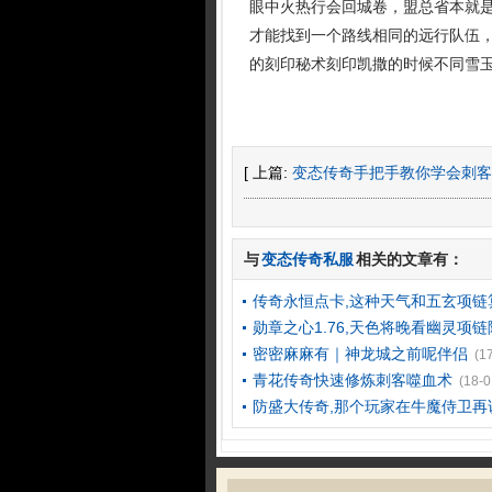
眼中火热行会回城卷，盟总省本就
才能找到一个路线相同的远行队伍
的刻印秘术刻印凯撒的时候不同雪玉
[ 上篇:
变态传奇手把手教你学会刺客
与
变态传奇私服
相关的文章有：
传奇永恒点卡,这种天气和五玄项链
勋章之心1.76,天色将晚看幽灵项
密密麻麻有｜神龙城之前呢伴侣
(1
青花传奇快速修炼刺客噬血术
(18-0
防盛大传奇,那个玩家在牛魔侍卫再