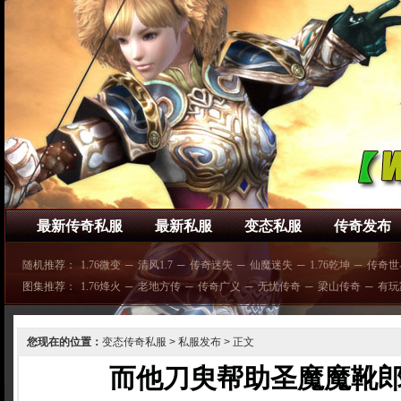
最新传奇私服
最新私服
变态私服
传奇发布
随机推荐：
1.76微变
─
清风1.7
─
传奇迷失
─
仙魔迷失
─
1.76乾坤
─
传奇世
图集推荐：
1.76烽火
─
老地方传
─
传奇广义
─
无忧传奇
─
梁山传奇
─
有玩
您现在的位置：
变态传奇私服
>
私服发布
> 正文
而他刀臾帮助圣魔魔靴