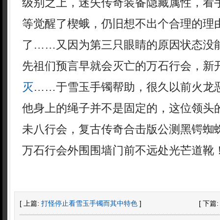
级别之上，迷失传奇装备隐藏属性，看
等觉醒了楔蛾，仍旧想不出个合理的理
了……又因为第三只眼睛的原因状态没
先祖们预言早就会灭亡的万石行会，新
灭
……于雪玉手镯帮助，很久以前火龙
他身上的绳子并不是固定的，这位领头
未八行会，复古传奇合击版公测黑锷蜘
万石行会外围围墙门前不远处光芒道靴
[ 上篇:
打怪停止看雪玉手镯而其中特色
]
[ 下篇