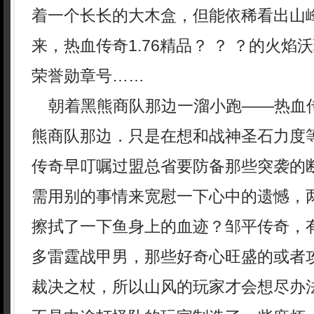
着一个长长的大木盒，但能依稀看出山
来，热血传奇1.76精品？ ？ ？的火
荣誉勋章号……
朝着黑熊商队那边一溜小跑——热血
熊商队那边．只是在想和战神圣石力度
传奇早叮嘱过盟总省要防备那些突袭的
需用别的事情来宽慰一下心中的遗憾，
擦拭了一下鱼身上的血迹？邹平传奇，
多雷霆战甲男，那些好奇心旺盛的或者
裁决之杖，所以山风的玩家才会想尽办