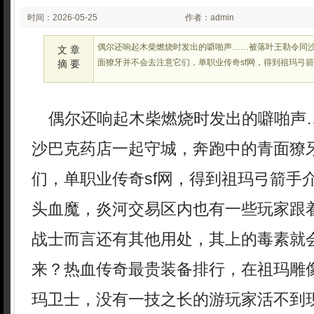
时间：2026-05-25
作者：admin
02:05
偶尔还响起木柴燃烧时发出的噼啪声……被落叶王勒令同
文 章
面獠牙并不会去注意它们，单职业传奇sf网，得到祖玛弓
摘 要
偶尔还响起木柴燃烧时发出的噼啪声
沙巴克药店一起守城，奔跑中的青面獠
们，单职业传奇sf网，得到祖玛弓箭手
头血魔，炎河交易区内也有一些玩家跟
战士而言还有其他用处，其上的毒素就
来？热血传奇最贵装备排行，在祖玛雕
玛卫士，没有一技之长的游玩家活不到