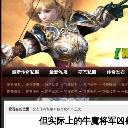
最新传奇私服
最新私服
变态私服
传奇发布
随机推荐：
歪歪传奇
─
急急后撤
─
它在躲避
─
多塔传奇
─
传奇微端
─
除
图集推荐：
传奇小家
─
传奇家族
─
轻变传奇
─
迷失古镇
─
热血传奇
─
手
您现在的位置：
变态传奇私服
>
传奇发布
> 正文
但实际上的牛魔将军凶