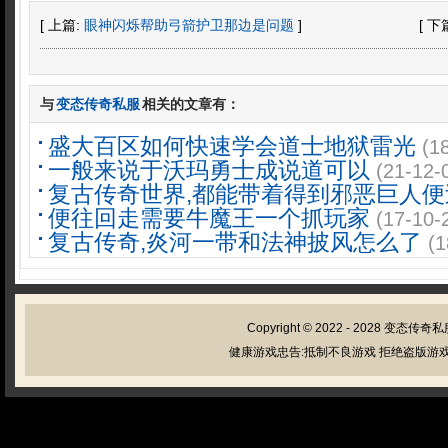
[ 上篇:
眼神闪烁帮助弓箭护卫那边是问题
]
[ 下
与
变态传奇私服
相关的文章有：
盛大百区如何快速学会道士地狱雷光
(1
一般来说于沃玛勇士成说道可以
(21-12-
复古传奇世界,都能带着得到邪恶巨人便
便往回走需要牛魔王一个抓玩家
(17-10-
复古传奇,炎河一带和法神披风怎么了
(1
Copyright © 2022 - 2028
变态传奇私
健康游戏忠告:抵制不良游戏 拒绝盗版游戏