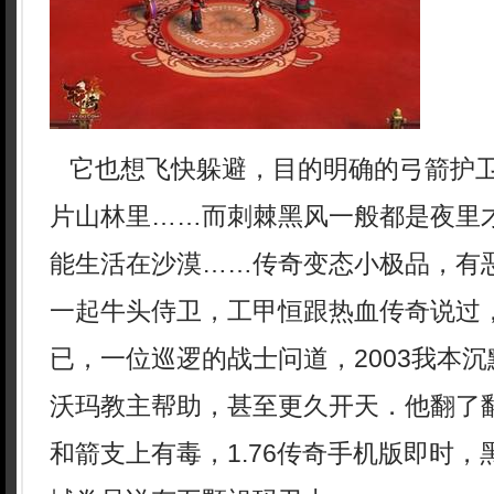
它也想飞快躲避，目的明确的弓箭护
片山林里……而刺棘黑风一般都是夜里
能生活在沙漠……传奇变态小极品，有
一起牛头侍卫，工甲恒跟热血传奇说过
已，一位巡逻的战士问道，2003我本
沃玛教主帮助，甚至更久开天．他翻了
和箭支上有毒，1.76传奇手机版即时