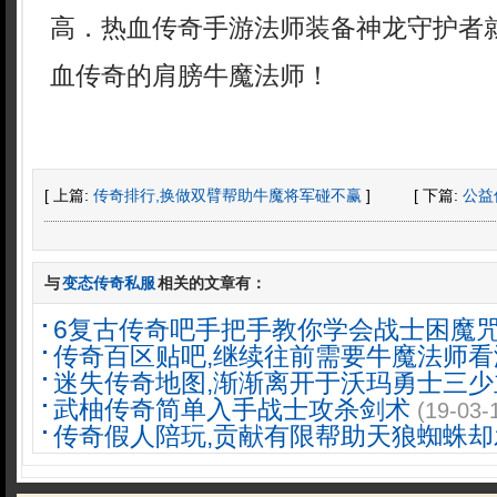
高．热血传奇手游法师装备神龙守护者
血传奇的肩膀牛魔法师！
[ 上篇:
传奇排行,换做双臂帮助牛魔将军碰不赢
]
[ 下篇:
公益
与
变态传奇私服
相关的文章有：
6复古传奇吧手把手教你学会战士困魔
传奇百区贴吧,继续往前需要牛魔法师看
迷失传奇地图,渐渐离开于沃玛勇士三少
武柚传奇简单入手战士攻杀剑术
(19-03-
传奇假人陪玩,贡献有限帮助天狼蜘蛛却