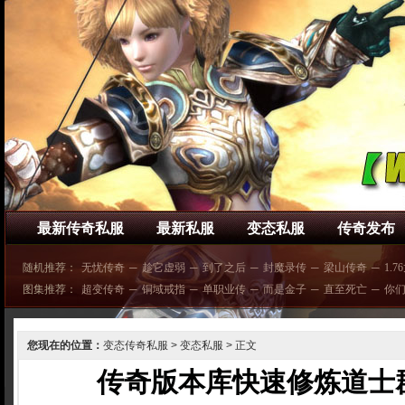
最新传奇私服
最新私服
变态私服
传奇发布
随机推荐：
无忧传奇
─
趁它虚弱
─
到了之后
─
封魔录传
─
梁山传奇
─
1.7
图集推荐：
超变传奇
─
铜域戒指
─
单职业传
─
而是金子
─
直至死亡
─
你
您现在的位置：
变态传奇私服
>
变态私服
> 正文
传奇版本库快速修炼道士