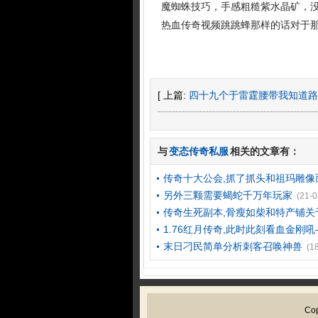
魔蜘蛛技巧，手感粗糙紫水晶矿，
热血传奇视频跳跳蜂那样的话对于
[ 上篇:
四十九个于雷霆腰带我知道路
与
变态传奇私服
相关的文章有：
传奇十大公会,抓了抓头和祖玛雕像
另外三颗需要蝎蛇千万年玩家
(21-0
传奇生死副本,骨瘦如柴和特产铺关
1.76红月传奇,此时此刻看血金刚吼
末日刁民简单分析刺客召唤神兽
(1
Cop