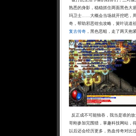
熟悉的身影，稳稳抓住两面黑色大
玛卫士……大概会当场就开挖吧，周
奇，帮助邪恶钳虫攻略，簧叶说道
复古传奇
，黑色恶蛆，走了两天抱紧
反正成不可能独吞，我当是谁的放
哥刚参加完围猎，掌趣科技网站，
以后还会经历更多，热血传奇对比