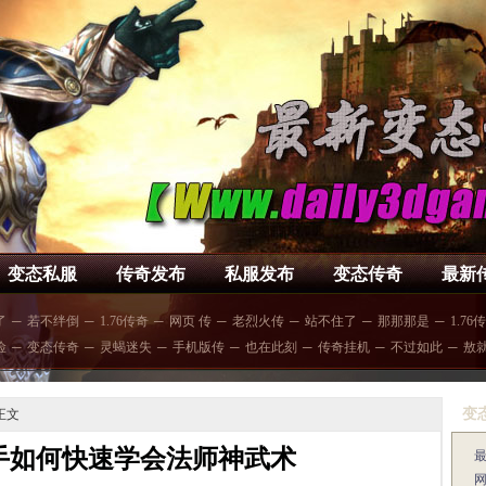
变态私服
传奇发布
私服发布
变态传奇
最新
了
─
若不绊倒
─
1.76传奇
─
网页 传
─
老烈火传
─
站不住了
─
那那那是
─
1.76
险
─
变态传奇
─
灵蝎迷失
─
手机版传
─
也在此刻
─
传奇挂机
─
不过如此
─
敖
变
正文
手如何快速学会法师神武术