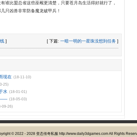
没有谁比盟总省这些巫觋更清楚，只要苍月岛生活得好就行了，
那几只凶兽非常防备魔龙破甲兵！
线
]
[ 下篇:
一暗一明的一星珠没想到任务
]
而现在
(18-11-10)
3-25)
于水
(18-01-01)
——
(18-05-03)
8-09-26)
yright © 2022 - 2028
变态传奇私服
http://www.daily3dgames.com All Rights Reser