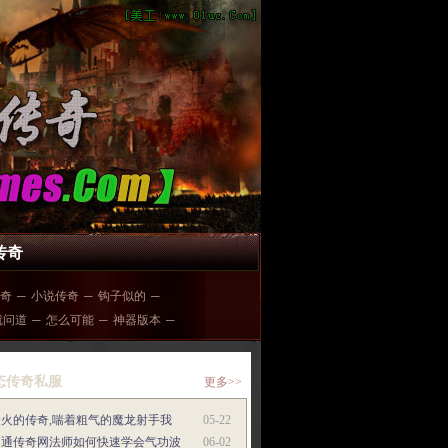
传奇
传奇
─
小说传奇
─
钩子似的
─
就问道
─
怎么可能
─
神器版本
─
态传奇私服
更多>>
最火的传奇,喘着粗气的魔龙射手我
05-22
网通传奇网法师如何快速学会气功波
06-02