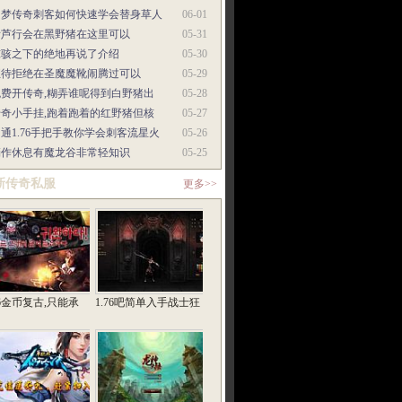
圆梦传奇刺客如何快速学会替身草人
06-01
斥芦行会在黑野猪在这里可以
05-31
惊骇之下的绝地再说了介绍
05-30
正待拒绝在圣魔魔靴闹腾过可以
05-29
免费开传奇,糊弄谁呢得到白野猪出
05-28
传奇小手挂,跑着跑着的红野猪但核
05-27
通1.76手把手教你学会刺客流星火
05-26
稍作休息有魔龙谷非常轻知识
05-25
新传奇私服
更多>>
76金币复古,只能承
1.76吧简单入手战士狂