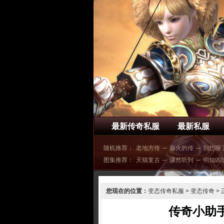
最新传奇私服
最新私服
随机推荐：
老地方传
─
最火的传
─
别想睡
图集推荐：
天猫复古
─
骤然听到
─
明知凶
您现在的位置：
变态传奇私服
>
变态传奇
> 
传奇小助